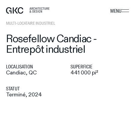
Ouvrir
MENU
Retour à la page d'accueil de GKC Architecture & Design
le
menu
MULTI-LOCATAIRE INDUSTRIEL
principal
Rosefellow Candiac -
Entrepôt industriel
LOCALISATION
SUPERFICIE
Candiac, QC
441 000 pi²
STATUT
Terminé, 2024